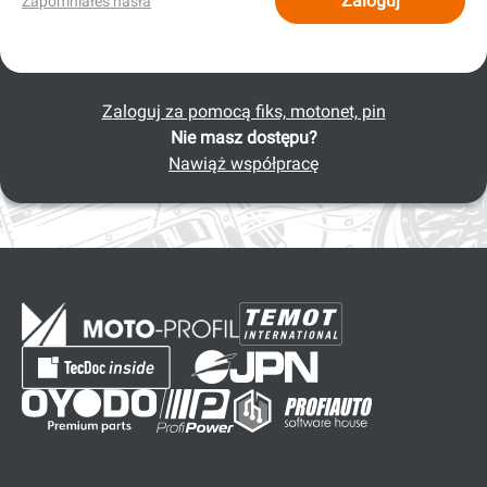
Zaloguj
Zapomniałeś hasła
Zaloguj za pomocą fiks, motonet, pin
Nie masz dostępu?
Nawiąż współpracę