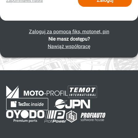
Zaloguj
Zapomniałeś hasła
Zaloguj za pomocą fiks, motonet, pin
Nie masz dostępu?
Nawiąż współpracę