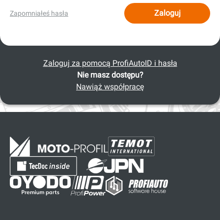
Zaloguj
Zapomniałeś hasła
Zaloguj za pomocą ProfiAutoID i hasła
Nie masz dostępu?
Nawiąż współpracę